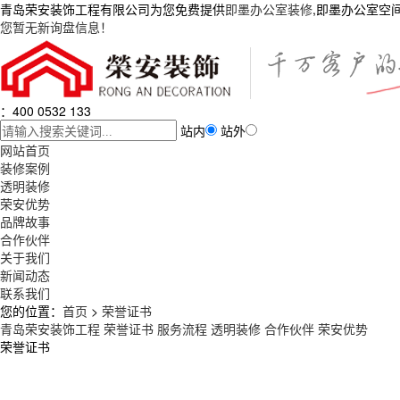
青岛荣安装饰工程有限公司为您免费提供
即墨办公室装修
,即墨办公室空
您暂无新询盘信息！
：400 0532 133
站内
站外
网站首页
装修案例
透明装修
荣安优势
品牌故事
合作伙伴
关于我们
新闻动态
联系我们
您的位置：
首页
>
荣誉证书
青岛荣安装饰工程
荣誉证书
服务流程
透明装修
合作伙伴
荣安优势
荣誉证书