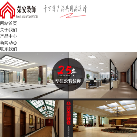
网站首页
关于我们
产品中心
新闻动态
联系我们