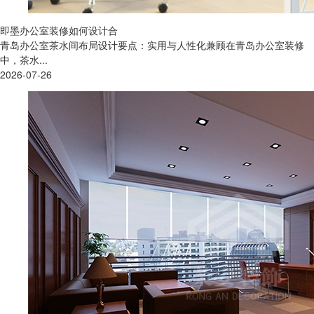
即墨办公室装修如何设计合
青岛办公室茶水间布局设计要点：实用与人性化兼顾在青岛办公室装修
中，茶水...
2026-07-26