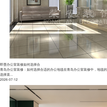
即墨办公室装修如何选择合
青岛办公室装修：如何选择合适的办公地毯在青岛办公室装修中，地毯的
选择直...
2026-07-12