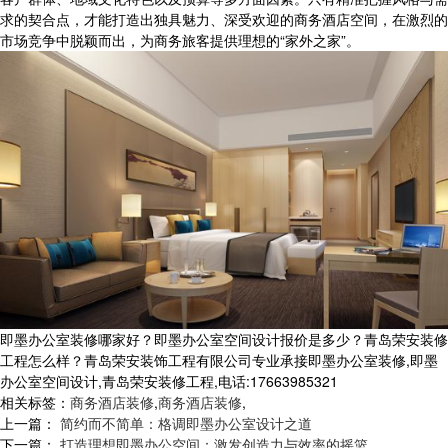
求的契合点，才能打造出独具魅力、深受欢迎的商务酒店空间，在激烈的
市场竞争中脱颖而出，为商务旅客提供理想的“家外之家”。
即墨办公室装修哪家好？即墨办公室空间设计报价是多少？青岛荣安装修
工程怎么样？青岛荣安装饰工程有限公司专业承接即墨办公室装修,即墨
办公室空间设计,青岛荣安装修工程,电话:17663985321
相关标签：
商务酒店装修
,
商务酒店装修
,
上一篇：
简约而不简单：格调即墨办公室设计之道
下一篇：
打造理想即墨办公空间：激发创造力与效率的摇篮