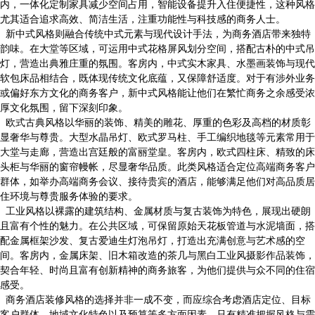
内，一体化定制家具减少空间占用，智能设备提升入住便捷性，这种风格
尤其适合追求高效、简洁生活，注重功能性与科技感的商务人士。
新中式风格则融合传统中式元素与现代设计手法，为商务酒店带来独特
韵味。在大堂等区域，可运用中式花格屏风划分空间，搭配古朴的中式吊
灯，营造出典雅庄重的氛围。客房内，中式实木家具、水墨画装饰与现代
软包床品相结合，既体现传统文化底蕴，又保障舒适度。对于有涉外业务
或偏好东方文化的商务客户，新中式风格能让他们在繁忙商务之余感受浓
厚文化氛围，留下深刻印象。
欧式古典风格以华丽的装饰、精美的雕花、厚重的色彩及高档的材质彰
显奢华与尊贵。大型水晶吊灯、欧式罗马柱、手工编织地毯等元素常用于
大堂与走廊，营造出宫廷般的富丽堂皇。客房内，欧式四柱床、精致的床
头柜与华丽的窗帘幔帐，尽显奢华品质。此类风格适合定位高端商务客户
群体，如举办高端商务会议、接待贵宾的酒店，能够满足他们对高品质居
住环境与尊贵服务体验的要求。
工业风格以裸露的建筑结构、金属材质与复古装饰为特色，展现出硬朗
且富有个性的魅力。在公共区域，可保留原始天花板管道与水泥墙面，搭
配金属框架沙发、复古爱迪生灯泡吊灯，打造出充满创意与艺术感的空
间。客房内，金属床架、旧木箱改造的茶几与黑白工业风摄影作品装饰，
契合年轻、时尚且富有创新精神的商务旅客，为他们提供与众不同的住宿
感受。
商务酒店装修风格的选择并非一成不变，而应综合考虑酒店定位、目标
客户群体、地域文化特色以及预算等多方面因素。只有精准把握风格与需