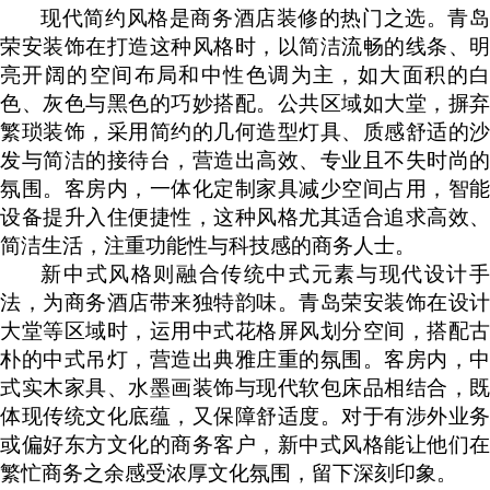
现代简约风格是商务酒店装修的热门之选。青岛
荣安装饰在打造这种风格时，以简洁流畅的线条、明
亮开阔的空间布局和中性色调为主，如大面积的白
色、灰色与黑色的巧妙搭配。公共区域如大堂，摒弃
繁琐装饰，采用简约的几何造型灯具、质感舒适的沙
发与简洁的接待台，营造出高效、专业且不失时尚的
氛围。客房内，一体化定制家具减少空间占用，智能
设备提升入住便捷性，这种风格尤其适合追求高效、
简洁生活，注重功能性与科技感的商务人士。
新中式风格则融合传统中式元素与现代设计手
法，为商务酒店带来独特韵味。青岛荣安装饰在设计
大堂等区域时，运用中式花格屏风划分空间，搭配古
朴的中式吊灯，营造出典雅庄重的氛围。客房内，中
式实木家具、水墨画装饰与现代软包床品相结合，既
体现传统文化底蕴，又保障舒适度。对于有涉外业务
或偏好东方文化的商务客户，新中式风格能让他们在
繁忙商务之余感受浓厚文化氛围，留下深刻印象。