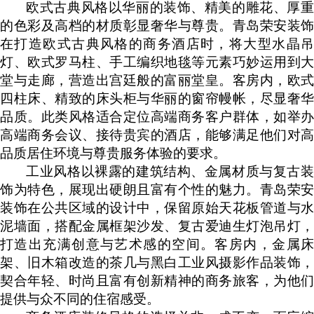
欧式古典风格以华丽的装饰、精美的雕花、厚重
的色彩及高档的材质彰显奢华与尊贵。青岛荣安装饰
在打造欧式古典风格的商务酒店时，将大型水晶吊
灯、欧式罗马柱、手工编织地毯等元素巧妙运用到大
堂与走廊，营造出宫廷般的富丽堂皇。客房内，欧式
四柱床、精致的床头柜与华丽的窗帘幔帐，尽显奢华
品质。此类风格适合定位高端商务客户群体，如举办
高端商务会议、接待贵宾的酒店，能够满足他们对高
品质居住环境与尊贵服务体验的要求。
工业风格以裸露的建筑结构、金属材质与复古装
饰为特色，展现出硬朗且富有个性的魅力。青岛荣安
装饰在公共区域的设计中，保留原始天花板管道与水
泥墙面，搭配金属框架沙发、复古爱迪生灯泡吊灯，
打造出充满创意与艺术感的空间。客房内，金属床
架、旧木箱改造的茶几与黑白工业风摄影作品装饰，
契合年轻、时尚且富有创新精神的商务旅客，为他们
提供与众不同的住宿感受。