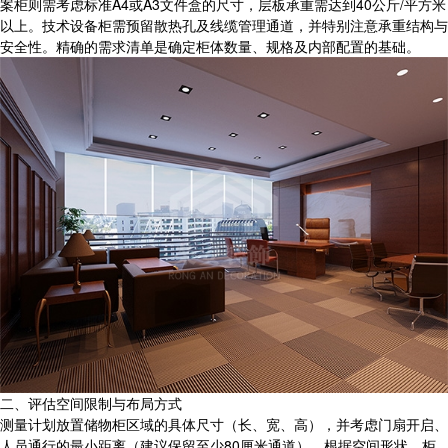
案柜则需考虑标准A4或A3文件盒的尺寸，层板承重需达到40公斤/平方米
以上。技术设备柜需预留散热孔及线缆管理通道，并特别注意承重结构与
安全性。精确的需求清单是确定柜体数量、规格及内部配置的基础。
二、评估空间限制与布局方式
测量计划放置储物柜区域的具体尺寸（长、宽、高），并考虑门扇开启、
人员通行的最小距离（建议保留至少80厘米通道）。根据空间形状，柜