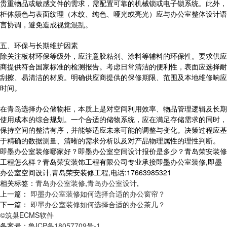
贵重物品或敏感文件的需求，需配置可靠的机械锁或电子锁系统。此外，
柜体颜色与表面纹理（木纹、纯色、哑光或亮光）应与办公室整体设计语
言协调，避免造成视觉混乱。
五、环保与长期维护因素
除关注板材环保等级外，应注意胶粘剂、涂料等辅料的环保性。要求供应
商提供符合国家标准的检测报告。考虑日常清洁的便利性，表面应选择耐
刮擦、易清洁的材质。明确供应商提供的保修期限、范围及本地维修响应
时间。
在青岛选择办公储物柜，本质上是对空间利用效率、物品管理逻辑及长期
使用成本的综合规划。一个合适的储物系统，应在满足存储需求的同时，
保持空间的整洁有序，并能够适应未来可能的调整与变化。决策过程应基
于精确的数据测量、清晰的需求分析以及对产品物理属性的理性判断。
即墨办公室装修哪家好？即墨办公室空间设计报价是多少？青岛荣安装修
工程怎么样？青岛荣安装饰工程有限公司专业承接即墨办公室装修,即墨
办公室空间设计,青岛荣安装修工程,电话:17663985321
相关标签：
青岛办公室装修
,
青岛办公室设计
,
上一篇：
即墨办公室装修如何选择合适的办公窗帘？
下一篇：
即墨办公室装修如何选择合适的办公茶几？
©筑巢ECMS软件
备案号：
鲁ICP备18057709号-1