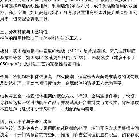
体可选择靠墙的线性排列、利用墙角的L型布局，或作为隔断使用的双面
柜。高层空间（如层高超过3米）可考虑设置通高柜体以提升垂直空间利
用率，但需配合存取工具。
三、分析材质与工艺特性
柜体的耐用性取决于主体材料与制造工艺：
板材：实木颗粒板与中密度纤维板（MDF）是常见选择。需关注其甲醛
释放量等级（如国标E1级或更严格的ENF级）、板材密度（建议不低于
650kg/m3）及封边工艺的完整性与密闭性。
金属：冷轧钢板柜体强度高、防火防潮，但需检查表面粉末喷涂的均匀度
及防锈处理。青岛气候湿度较大，金属部件的防锈工艺尤为重要。
结构与五金：检查柜体框架的接合方式（榫卯、金属连接件等），铰链、
导轨应选择带缓冲功能的产品，并测试其开合顺滑度与耐久性。背板厚度
不宜过薄（建议不少于5毫米），以确保结构稳定。
四、设计细节与安全性考量
柜体设计应避免尖角，采用圆角或防撞条处理。柜门开启方式需根据空间
决定：平开门需预留前方空间，推拉门节省空间但轨道易积尘。如有存放