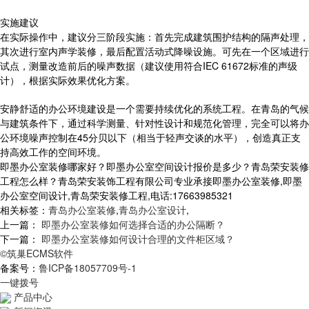
实施建议
在实际操作中，建议分三阶段实施：首先完成建筑围护结构的隔声处理，
其次进行室内声学装修，最后配置活动式降噪设施。可先在一个区域进行
试点，测量改造前后的噪声数据（建议使用符合IEC 61672标准的声级
计），根据实际效果优化方案。
安静舒适的办公环境建设是一个需要持续优化的系统工程。在青岛的气候
与建筑条件下，通过科学测量、针对性设计和规范化管理，完全可以将办
公环境噪声控制在45分贝以下（相当于轻声交谈的水平），创造真正支
持高效工作的空间环境。
即墨办公室装修哪家好？即墨办公室空间设计报价是多少？青岛荣安装修
工程怎么样？青岛荣安装饰工程有限公司专业承接即墨办公室装修,即墨
办公室空间设计,青岛荣安装修工程,电话:17663985321
相关标签：
青岛办公室装修
,
青岛办公室设计
,
上一篇：
即墨办公室装修如何选择合适的办公隔断？
下一篇：
即墨办公室装修如何设计合理的文件柜区域？
©筑巢ECMS软件
备案号：
鲁ICP备18057709号-1
一键拨号
产品中心