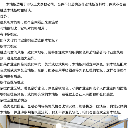
木地板适用于市场上大多数公司。当你不知道挑选什么地板资料时，你就不会在
挑选木地板时犯错误。
优势：
建筑相对简略，整个空间看起来更温馨；
与地毯相比，它相对简略耐用；
有许多挑选。
如何为你的作业室挑选适宜的木地板？
按样式挑选
挑选与空间风格一致的木地板，要特别注意木地板的颜色和质地是否与作业室风格一
致，避免发生很大差异。
如果作业空间是传统的中式、美式或欧式风格，木地板则适宜中深色、实木地板配木
色质感或实木复合地板。别的，能够选用手绘图画等外表处理的地板，这样会使整个
空间更有质感。
按作业区域挑选
依据作业区域。暖色是扩张色，冷色是收缩色，小的作业空间或个人作业空间地面能
够挑选暖色冷色，或简略亮堂的木地板，在视觉上会让人有面积扩张的感觉。
依据企业性质挑选
一些类似的国企、金融公司等装饰风格会比较沉稳，能够挑选一些淡色、典雅安静的
木地板；并且许多网络氛围活跃，职工年龄遍及较低，咱们会更喜欢全彩木地板。