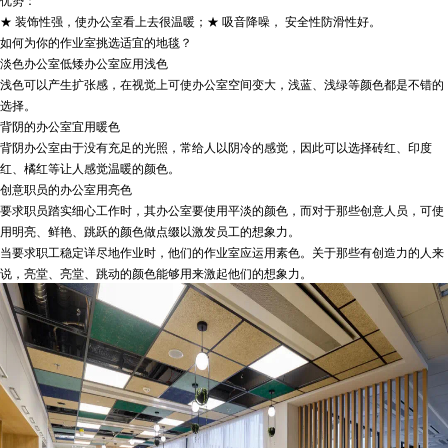
优势：
★ 装饰性强，使办公室看上去很温暖；★ 吸音降噪， 安全性防滑性好。
如何为你的作业室挑选适宜的地毯？
淡色办公室
低矮办公室应用浅色
浅色可以产生扩张感，在视觉上可使办公室空间变大，浅蓝、浅绿等颜色都是不错的
选择。
背阴的办公室宜用暖色
背阴办公室由于没有充足的光照，常给人以阴冷的感觉，因此可以选择砖红、印度
红、橘红等让人感觉温暖的颜色。
创意职员的办公室用亮色
要求职员踏实细心工作时，其办公室要使用平淡的颜色，而对于那些创意人员，可使
用明亮、鲜艳、跳跃的颜色做点缀以激发员工的想象力。
当要求职工稳定详尽地作业时，他们的作业室应运用素色。关于那些有创造力的人来
说，亮堂、亮堂、跳动的颜色能够用来激起他们的想象力。