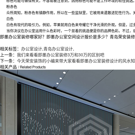
棕色可能与懒惰有关，不容易被注意到，因而棕色可能不是工作环境的
较
佳挑选
粉赤色
众所周知，粉赤色有镇静作用，所以在一些监狱里，它被用来遣散进犯性行为。
白色
白色有现代的吸引力。例如，苹果就用白色来夸耀它干净光滑的外观。但是，过
当你决议在办公室运用什么色彩时，一个显着的挑选便是你的品牌色彩。不过，
即墨办公室装修哪家好？即墨办公室空间设计报价是多少？青岛荣安装修工程
相关标签：
办公室设计
,
青岛办公室设计
,
上一条：
我们来看看即墨办公室装修3万和30万的区别吧
下一条：
今天荣安装饰的小编来带大家看看即墨办公室装修设计的风水知
相关产品
/ Related Products