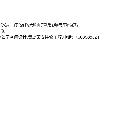
而分心，由于他们的大脑由于缺乏影响而开始游荡。
目的。
设计,青岛荣安装修工程,电话:17663985321