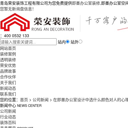
青岛荣安装饰工程有限公司为您免费提供
即墨办公室装修
,即墨办公室空
您暂无新询盘信息！
：400 0532 133
站内
站外
网站首页
装修案例
透明装修
荣安优势
品牌故事
合作伙伴
关于我们
新闻动态
联系我们
您的位置：
首页
>
公司新闻
>
在即墨办公室设计中选什么颜色对人的心
新闻中心
NEWS CENTER
公司新闻
行业动态
装饰百科