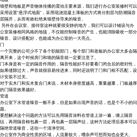
墙壁和地板是声音物体传播的震动主要来源，我们进行办公室装修时可以
采用设置“悬浮式地面”，采用现浇混凝土薄板的方式将分割层与防潮隔音
层隔开，从而有效杜绝来墙壁传导来的噪音。
另外在会议室、接待室这种就要很安静的地方，我们可以设计铺设与办
公室装修相同风格的地毯，不仅能控制噪音的产生，也能消除吸收一部分
噪音。设计搭配好，也能成为办公室的一大亮点。
门
一个完整的公司少不了各个职能部门，每个部门和老板的办公室大多会隔
离开来，这个时候房门和墙的隔音就一定要注意了。
门本身是有一定的隔音作用的，隔音性能好不好要看门闭合后的密封性，
如果缝隙过大，声音就很容易传进来，同时还说明了门和门框不匹配，设
计安装不过关。
对于实木门和实木复合门来说，木材本身密度越高，重量越重，门板越厚
的门隔音效果越好。
管道
办公室下水管道噪音一般不多，但是如果出现声音的话，也是个不小的问
题。
要想解决这个问题的方法可以先用隔音涂料在管道上涂一遍，缠上隔音
毡，再用隔音棉包裹一层，再包裹一层隔声毡，这种方法处理后基本可以
隔绝管道噪音，还你一个清净空间。
办公室作为商业性质的区域，人流量较大，嘈杂声可想而知也会更大。