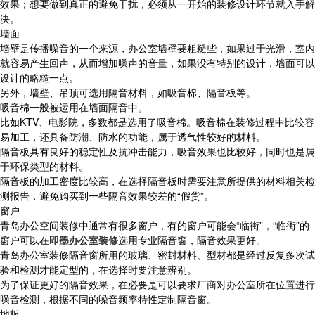
效果；想要做到真正的避免干扰，必须从一开始的装修设计环节就入手解
决。
墙面
墙壁是传播噪音的一个来源，办公室墙壁要粗糙些，如果过于光滑，室内
就容易产生回声，从而增加噪声的音量，如果没有特别的设计，墙面可以
设计的略糙一点。
另外，墙壁、吊顶可选用隔音材料，如吸音棉、隔音板等。
吸音棉一般被运用在墙面隔音中。
比如KTV、电影院，多数都是选用了吸音棉。吸音棉在装修过程中比较容
易加工，还具备防潮、防水的功能，属于透气性较好的材料。
隔音板具有良好的稳定性及抗冲击能力，吸音效果也比较好，同时也是属
于环保类型的材料。
隔音板的加工密度比较高，在选择隔音板时需要注意所提供的材料相关检
测报告，避免购买到一些隔音效果较差的“假货”。
窗户
青岛办公空间装修中通常有很多窗户，有的窗户可能会“临街”，“临街”的
窗户可以在
即墨办公室装修
选用专业隔音窗，隔音效果更好。
青岛办公室装修隔音窗所用的玻璃、密封材料、型材都是经过反复多次试
验和检测才能定型的，在选择时要注意辨别。
为了保证更好的隔音效果，在必要是可以要求厂商对办公室所在位置进行
噪音检测，根据不同的噪音频率特性定制隔音窗。
地板