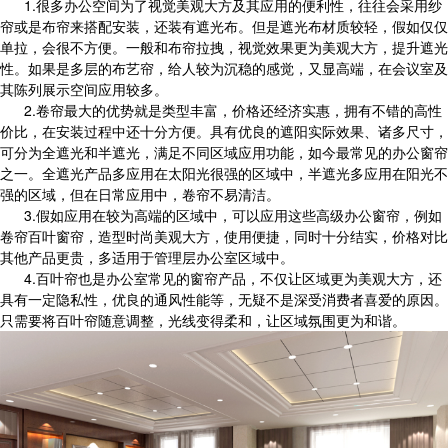
1.很多办公空间为了视觉美观大方及其应用的便利性，往往会采用纱
帘或是布帘来搭配安装，还装有遮光布。但是遮光布材质较轻，假如仅仅
单拉，会很不方便。一般和布帘拉拽，视觉效果更为美观大方，提升遮光
性。如果是多层的布艺帘，给人较为沉稳的感觉，又显高端，在会议室及
其陈列展示空间应用较多。
2.卷帘最大的优势就是类型丰富，价格还经济实惠，拥有不错的高性
价比，在安装过程中还十分方便。具有优良的遮阳实际效果、诸多尺寸，
可分为全遮光和半遮光，满足不同区域应用功能，如今最常见的办公窗帘
之一。全遮光产品多应用在太阳光很强的区域中，半遮光多应用在阳光不
强的区域，但在日常应用中，卷帘不易清洁。
3.假如应用在较为高端的区域中，可以应用这些高级办公窗帘，例如
卷帘百叶窗帘，造型时尚美观大方，使用便捷，同时十分结实，价格对比
其他产品更贵，多适用于管理层办公室区域中。
4.百叶帘也是办公室常见的窗帘产品，不仅让区域更为美观大方，还
具有一定隐私性，优良的通风性能等，无疑不是深受消费者喜爱的原因。
只需要将百叶帘随意调整，光线变得柔和，让区域氛围更为和谐。