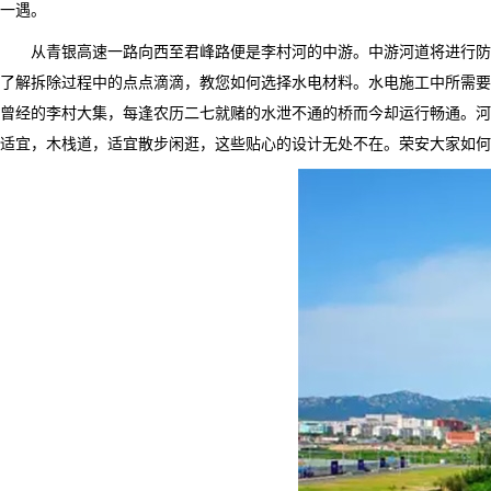
一遇。
从青银高速一路向西至君峰路便是李村河的中游。中游河道将进行防洪
了解拆除过程中的点点滴滴，教您如何选择水电材料。水电施工中所需
曾经的李村大集，每逢农历二七就赌的水泄不通的桥而今却运行畅通。河
适宜，木栈道，适宜散步闲逛，这些贴心的设计无处不在。荣安大家如何