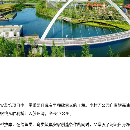
项目中非常重要且具有里程碑意义的工程。李村河公园自青银高速至世园大道
很终从胜利桥汇入胶州湾，全长17公里。
护岸，在给鱼类、鸟类筑巢安家创造条件的同时，又增强了河流自身净