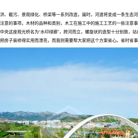
、截污、景观绿化、桥梁等一系列改造，届时，河道将变成一条生态河
要注意的事项，木材的品种和类别，木工在施工中的施工工艺的一些注意
中央这座观光桥名为“水印绿廊”，跨河而立，螺旋状的造型十分别致，
把房子装修得实用而漂亮，而我则需要帮大家把这个方案省心。省时省事