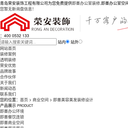
青岛荣安装饰工程有限公司为您免费提供
即墨办公室装修
,即墨办公室空
您暂无新询盘信息！
：400 0532 133
站内
站外
网站首页
装修案例
透明装修
荣安优势
品牌故事
合作伙伴
关于我们
新闻动态
联系我们
您的位置：
首页
>
商业空间
>
即墨美容美发装修设计
产品展示
PRODUCT
即墨办公环境
即墨餐饮连锁
即墨商业空间