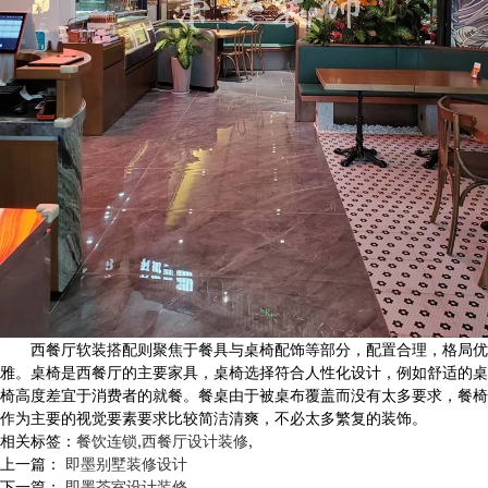
西餐厅软装搭配则聚焦于餐具与桌椅配饰等部分，配置合理，格局优
雅。桌椅是西餐厅的主要家具，桌椅选择符合人性化设计，例如舒适的桌
椅高度差宜于消费者的就餐。餐桌由于被桌布覆盖而没有太多要求，餐椅
作为主要的视觉要素要求比较简洁清爽，不必太多繁复的装饰。
相关标签：
餐饮连锁
,
西餐厅设计装修
,
上一篇：
即墨别墅装修设计
下一篇：
即墨茶室设计装修