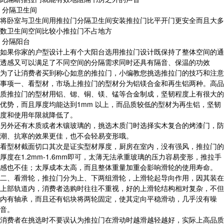
分隔卫生间
将卧室与卫生间用推拉门分隔卫生间安装推拉门比平开门更安全而且大多
数卫生间空间比较小推拉门不占地方
分隔阳台
如果你家的户型设计上有个大阳台选用推拉门设计既保持了整体空间的通
透感又可以满足了不同空间的分隔需求同时还具有隔音、保温的功效
为了让消费者买到称心如意的推拉门，小编教您挑选推拉门的技巧和注意
事项一、看型材，市场上推拉门的型材分为铝镁合金和再生铝两种。高品
质推拉门的型材用铝、锶、铜、镁、锰等合金制成，坚韧程度上有很大的
优势，而且厚度均能达到1mm 以上，而品质较低的型材为再生铝，坚韧
度和使用年限就降低了。
另外还有木质或者木镶玻璃的，挑选木质门时选择实木复合的烤漆门，防
潮、抗寒的效果更佳，也不会轻易变形哦。
看型材截面切口其次是证实型材厚度，厨房在室内，没有强风，推拉门的
厚度在1.2mm-1.6mm即可，太薄无法承重玻璃的压力容易变形，推拉手
感也不佳；太厚成本太高，而且整体重量加重会影响滑轮的使用寿命。
二、看滑轮，推拉门分为上、下两组滑轮，上滑轮起导向作用，因其装在
上部轨道内，消费者选购时往往不重视，好的上滑轮结构相对复杂，不但
内有轴承，而且还有铝块将两轮固定，使其定向平稳滑动，几乎没有噪
音。
消费者在挑选时不要误认为推拉门在滑动时越滑越轻越好，实际上高品质