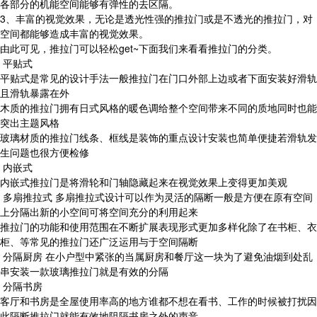
各部分的机能空间能够有弹性的去区隔。
3、丰富的视觉效果，无论是透光性强的推拉门或是不透光的推拉门，对
空间都能够造成丰富的视觉效果。
由此可见，推拉门可以轻松get~下面我们来看看推拉门的分类。
平贴式
平贴式是常见的设计手法一般推拉门在门口外部上边或者下面安装好滑轨
且滑轨暴露在外
木质的推拉门拥有日式风格的暖色调给整个空间带来不同的质地同时也能
突出主题风格
玻璃材质的推拉门线条、框线是装饰的重点设计安装也简单便捷若滑轨发
生问题也很方便检修
内嵌式
内嵌式推拉门是将滑轮和门轴隐藏起来在视觉效果上变得更加美观
多扇推拉式 多扇推拉式设计可以作为灵活的隔断一般是方便在原有空间
上分隔出新的小空间可将空间充分的利用起来
推拉门的功能和使用范围在不断扩展表现形式更加多样化除了在书柜、衣
柜、等常见的推拉门还广泛运用与于空间隔断
分隔厨房 在小户型中紧张的当属厨房和餐厅这一块为了避免油烟到处乱
串安装一款玻璃推拉门就是有效的分隔
分隔书房
客厅和书房是全屋使用率高的地方谁都不想在看书、工作的时候被打扰因
此隔断推拉门就能有效地阻隔书房之外的声音